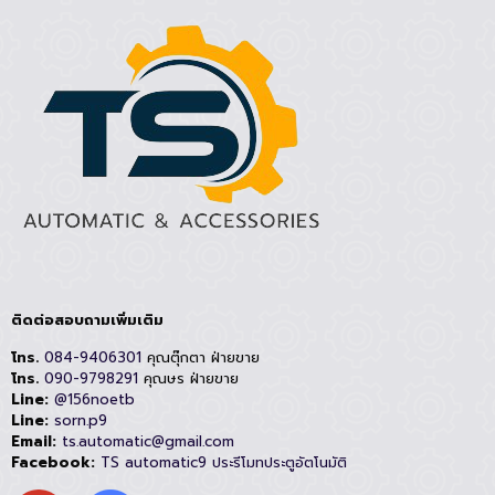
ติดต่อสอบถามเพิ่มเติม
โทร.
084-9406301
คุณตุ๊กตา ฝ่ายขาย
โทร.
090-9798291
คุณษร ฝ่ายขาย
Line:
@156noetb
Line:
sorn.p9
Email:
ts.automatic@gmail.com
Facebook:
TS automatic9 ประรีโมทประตูอัตโนมัติ