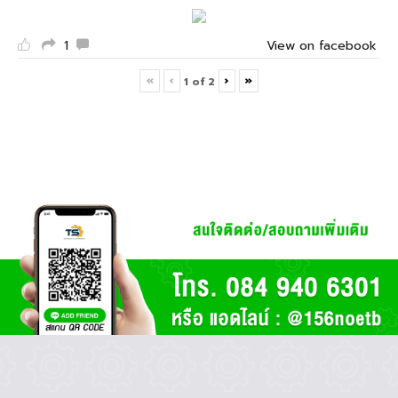
1
View on facebook
«
‹
›
»
1
of
2